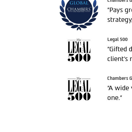
Chambers G
"Pays gr
strategy
Legal 500
"Gifted 
client’s 
Chambers G
“A wide 
one.”