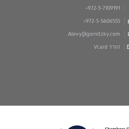
+972-3-7109191
+972-3-5606555
Alevy@gornitzky.com
הורד Vcard