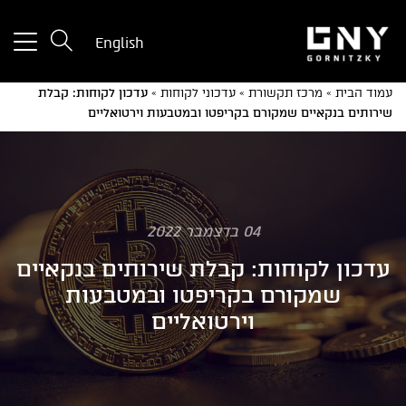
tton
English
used
only
עמוד הבית
»
מרכז תקשורת
»
עדכוני לקוחות
»
עדכון לקוחות: קבלת
for
שירותים בנקאיים שמקורם בקריפטו ובמטבעות וירטואליים
ices
with
a
mall
reen
04 בדצמבר 2022
עדכון לקוחות: קבלת שירותים בנקאיים
שמקורם בקריפטו ובמטבעות
וירטואליים