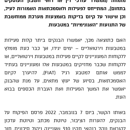
מומחה (ממשרד עורכי דין או רואי חשבון העוסקים
בתחום), המתייחס לפעילות ולאסמכתאות האמורות לעיל,
וכן אישור על קיום בדיקות באמצעות מערכת ממוחשבת
של התנועות "האנונימיות" במטבעות
.
האם כתוצאה מכך, יאפשרו הבנקים ביתר קלות פעילות
במטבעות וירטואליים – ימים יגידו, אך כבר כעת מומלץ
ללקוחות המעוניינים לקיים פעילות במטבעות וירטואליים, או
ללקוחות שכבר מחזיקים במטבעות אלו ומעוניינים בעתיד
לממש אותם למטבע רגיל (FIAT), להיערך לקיום
האסמכתאות, בסיוע של יעוץ מתאים, על מנת שהבנק
יאפשר את המשך הפעילות ואת העברת הכספים בבוא
העת.
באותו הקשר, ביום 7 בנובמבר, 2022 פרסם הפיקוח על
הבנקים, להערות הציבור,
טיוטת מכתב וטיוטת עדכון
להוראת נוהל בנקאי תקין 310
שעניינה ניהול סיכונים, תוך