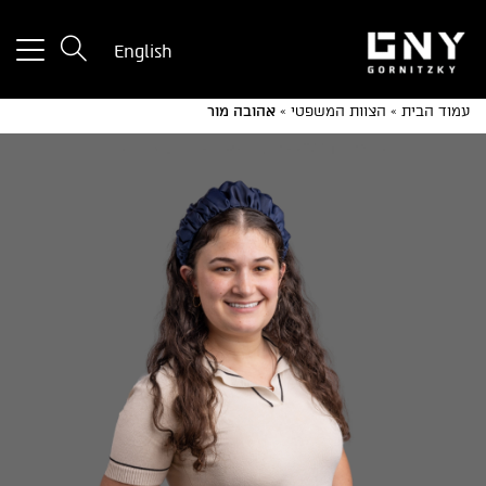
tton
English
used
only
עמוד הבית
»
הצוות המשפטי
»
אהובה מור
for
ices
with
a
mall
reen