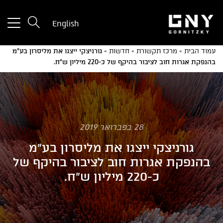
tton
English
used
only
עמוד הבית
»
מרכז תקשורת
»
חדשות
»
גורניצקי ייצגו את מליסרון בע"מ
for
בהנפקת אגרות חוב לציבור בהיקף של כ-220 מיליון ש"ח.
ices
with
a
mall
reen
28 בפברואר 2019
גורניצקי ייצגו את מליסרון בע"מ
בהנפקת אגרות חוב לציבור בהיקף של
כ-220 מיליון ש"ח.