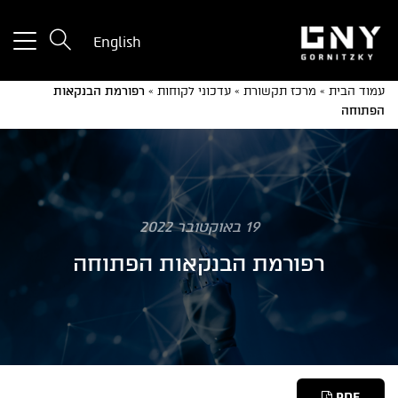
tton
English
used
only
עמוד הבית
»
מרכז תקשורת
»
עדכוני לקוחות
»
רפורמת הבנקאות
for
הפתוחה
ices
with
a
mall
reen
19 באוקטובר 2022
רפורמת הבנקאות הפתוחה
PDF