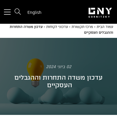
tton
English
used
only
עמוד הבית
»
מרכז תקשורת
»
עדכוני לקוחות
»
עדכון משדה התחרות
for
וההגבלים העסקיים
ices
with
a
mall
reen
02 ביוני 2024
עדכון משדה התחרות וההגבלים
העסקיים