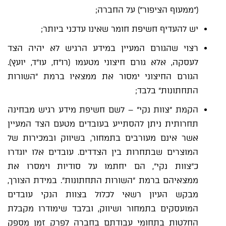
("ממעוף הציפור") על החברה;
יש להעדיף חשיפת חומר שאינו עדכני ביותר;
רצוי שהגורם המעיין במידע הרגיש לא יהיה הצד
לעסקה, אלא גורם חיצוני מטעמו (רו"ח, עו"ד, יועץ).
הגורם החיצוני ימסור את ממצאיו ברמת "השורות
התחתונות" בלבד;
הקמת "צוות נקי" – לשם חשיפת מידע רגיש מבחינה
תחרותית ניתן להסתייע בעובדים מטעם הצד המעיין
אשר אינם מעורבים בתמחור, בשיווק ובמכירות של
המוצרים שבתחרות בין הצדדים. עובדים אלו יוגדרו
כ"צוות נקי", הם יחתמו על סודיות וימסרו את
ממצאיהם ברמת "השורות התחתונות". במידת הצורך,
מבקש העיון רשאי לכלול בצוות הנקי עובדים
המועסקים בתמחור ושיווק, ובלבד שימודרו מקבלת
החלטות בתחומי עבודתם בחברה לפרק זמן מספק