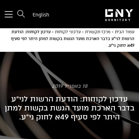
tton
English
used
only
עמוד הבית
»
מרכז תקשורת
»
עדכוני לקוחות
»
עדכון לקוחות: הודעת
for
הרשות לני"ע בדבר הארכת מועד הגשת בקשות למתן היתר לפי סעיף
ices
49א לחוק ני"ע.
with
a
mall
reen
18 באפריל 2019
עדכון לקוחות: הודעת הרשות לני"ע
בדבר הארכת מועד הגשת בקשות למתן
היתר לפי סעיף 49א לחוק ני"ע.