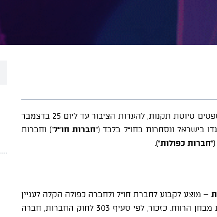
ביום 4 בדצמבר 2023 פורסמה על ידי משרד המשפטים טיוטת תקנות, להערות הציבור עד ליום 25 בדצמבר
חברות חו"ל
") וחברות
"
חברות כפולות
").
ות
–
מוצע לקבוע לחברת חו"ל ולחברה כפולה הקלה לעניין
חלוקה בדרך של רכישה שאינה מקיימת את מבחן הרווח. כזכור, לפי סעיף 303 לחוק החברות, חברה