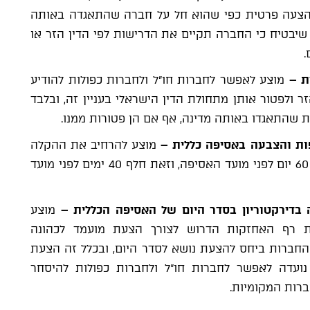
ן הצעה פרטית כפי שהוא חל על חברה שהתאגדה באותה
ן שיבטיח כי החברה תקיים את הדרישות לפי הדין הזר או
.
ית
–
מוצע לאפשר לחברות חו"ל ולחברות כפולות להודיע
ר ולפטור אותן מתחולת הדין הישראלי בעניין זה, ובלבד
 שהתאגדו באותה מדינה, אף אם הן פטורות ממנו.
ות והצבעה באסיפה כללית
–
מוצע להרחיב את ההקלה
באופן שיאפשר לקבוע מועד קובע שחל עד 60 יום לפני מועד האסיפה, וזאת חלף 40 ימים לפני מועד
בדירקטוריון בסדר היום של האסיפה הכללית
–
מוצע
ת רף האחזקות הדרוש לצורך הצעת מועמד לכהונה
 כפי שקבוע בחוק החברות ביחס להצעת נושא לסדר היום, ובכלל זה הצעת
ריון, לרף של 5%. ההקלה נועדה לאפשר לחברות חו"ל ולחברות כפולות להיסחר
ברות המקומיות.