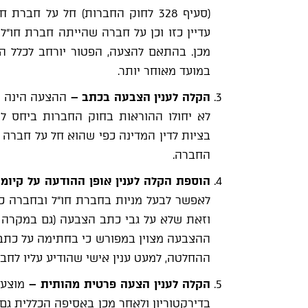
מכן. בהתאם להצעה, הפטור יורחב לכלל ה
במועד מאוחר יותר.
הקלה
לענין
הצבעה בכתב
–
ההצעה הינה ל
לא יחולו ההוראות בחוק החברות ביחס לה
בציות לדין המדינה כפי שהוא חל על חברה 
החברה.
הוספת הקלה
לענין
אופן ההודעה על קיומו
לאפשר לבעל מניות בחברת חו"ל ובחברה כפו
וזאת שלא על גבי כתב הצבעה (גם במקרה
ההצבעה מצוין במפורש כי בחתימה על כתב ה
ההחלטה, למעט ענין אישי שהודיע עליו לחבר
הקלה
לענין
הצעה פרטית מהותית
–
מוצע 
בדירקטוריון ולאחר מכן באסיפה הכללית גם