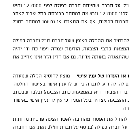
(סעיף 328 לחוק החברות) חל על חברת חו"ל, על חברה שהייתה חברה כפולה לפני 1.2.2000 והיא
עדיין כזו וכן על חברה שהייתה חברת חו"ל לפני 1.2.2000 ונרשמה למסחר בבורסה בתל אביב לאחר
חברות כפולות, אף אם התאגדו או נרשמו למסחר בחו"ל
הרחיב את ההקלה באופן שעל חברת חו"ל וחברה כפולה
מצאת כתבי הצבעה, הודעות עמדה ויפוי כח ודי יהיה
שהתאגדה באותה מדינה, גם אם הדין הזר אינו מחייב את
 או העדרו של ענין אישי
–
מוצע להוסיף הקלה שנועדה
לה, להודיע לחברה כי יש לו ענין אישי באישור החלטה,
 בו ההצבעה היא באמצעות כתב הצבעה) ובלבד שבכתב
הצבעה מצהיר בעל המניה כי אין לו עניין אישי באישור
ה.
להחיל את הפטור מהחובה לאשר הצעה פרטית מהותית
 על חברה כפולה (בנוסף על חברת חו"ל). זאת, אם החברה