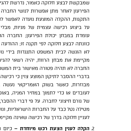
שמבקשת לבצע חלוקה כאמור, נדרשת להגי
הפירעון לאחר מתן אפשרות לנושי החברה 
התקנות, ההקלה המוצעת נועדה לאפשר לדי
על ביצוע רכישה עצמית של מניות, מבלי
עומדת במבחן יכולת הפירעון; החברה הו
כוונתה לבצע חלוקה לפי תקנה זו; ההודעה
לא הוגשה לבית המשפט התנגדות בידי נו
מקיימת את מבחן הרווח, יהיה רשאי להגי
החברה לא תהיה פטורה מאישור בית המשפ
בדברי ההסבר לתיקון המוצע צוין כי רכישה
מבוזרות, כאשר בשוק האמריקאי נעשה בכ
לעובדים או כדי לתמוך במחיר המניה, באופן
של גורם חיצוני לחברה. על פי דברי ההסבר
מטילה נטל כבד על החברות הישראליות, ונו
לעניין חלוקה בדרך של רכישה שאינה מקיימ
הקלה
לענין
הצעת רכש מיוחדת
–
כיום 