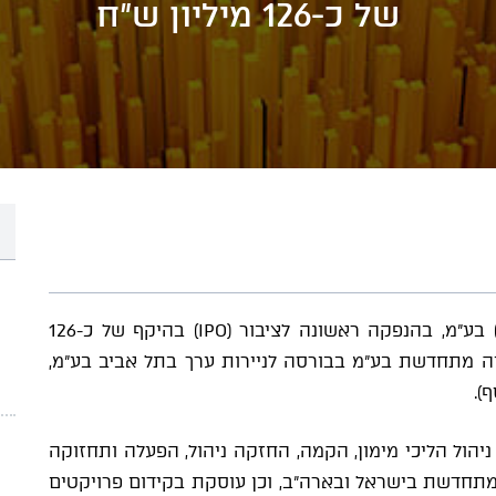
של כ-126 מיליון ש"ח
גורניצקי ייצגו את החתמים, לידר הנפקות (1993) בע"מ, בהנפקה ראשונה לציבור (IPO) בהיקף של כ-126
יה מתחדשת בע"מ בבורסה לניירות ערך בתל אביב בע"מ,
 ניהול הליכי מימון, הקמה, החזקה ניהול, הפעלה ותחזוקה
 מתחדשת בישראל ובארה"ב, וכן עוסקת בקידום פרויקטים