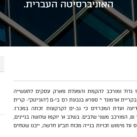
האוניברסיטה העברית.
כרז גדול ומורכב להקמת והפעלת פארק עסקים לתעשייה
יית אדמונד י' ספרא בגבעת רם בי-ם ("הוג'יטק"- קרית
יעה ועדת המכרזים כי גב-ים לקרקעות זכתה במכרז.
ט בעלות צפויה של כ-1.4 מיליארד ₪, המורכב משני שלבים. בשלב א' יוקמו שלושה בניינים,
מ"ר, בשלב ב' המבוסס על מימוש זכויות בנייה מכוח תב"ע חדשה, ייבנו שטחים