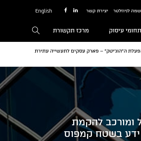
English
מה לניוזלטר
יצירת קשר
חומי עיסוק
מרכז תקשורת
 והפעלת ה"הוג'יטק" – פארק עסקים לתעשייה עתירת
ול ומורכב להקמת
 ידע בשטח קמפוס