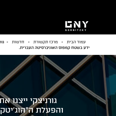
עמוד הבית
»
מרכז תקשורת
»
חדשות
»
גור
ידע בשטח קמפוס האוניברסיטה העברית.
גורניצקי ייצגו א
והפעלת ה"הוג'יטק