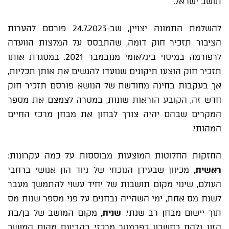
תושב ישראל.
להשלמת התמונה יצויין, שב-24.7.2023 פורסם להערות
הציבור תזכיר חוק דומה, שהתבסס על המלצות הוועדה
לרפורמה במיסוי בינלאומי מנובמבר 2021. במסגרת אותו
תזכיר חוק הוצעו תיקונים שנועדו להגשים את אותן תכליות,
אך בעקבות בחינה מחודשת של הנושא פורסם תזכיר חוק
חדש זה, הקובע הוראות שונות, במטרה לצמצם את מספר
המקרים שבהם יהיה צורך לבחון את מבחן מרכז החיים
המהותי.
החזקות החלוטות המוצעות מבוססות על כמה עקרונות:
ראשית
, מכיוון שבעידן הנוכחי של ניוד הון אנושי ברחבי
העולם, שינוי מקום תושבות של יחיד עשוי להתמשך מעבר
לשנת מס אחת, ימי השהייה נבחנים על פני מספר שנות מס
תוך יישום מבחן רב שנתי.
שנית
, מקום המושב של בן/בת
הזוג נלקח בחשבון כפרמטר מרכזי בקביעת מקום המושב