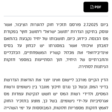
PDF
ביום 2.7.2025 פורסם תזכיר חוק להערות הציבור, אשר
עוסק בתיקון הגדרות "תושב ישראל" ו"תושב חוץ" בפקודת
מס הכנסה. כידוע, כיום, תושבותו של יחיד נקבעת בהתאם
למבחן איכותי אשר במסגרתו יש לבחון על בסיס
אינדיבידואלי את מכלול קשריו המשפחתיים, הכלכליים
והחברתיים של היחיד, תוך הסתייעות במספר חזקות
הניתנות לסתירה.
הדין הקיים מורכב ליישום ואינו יוצר את הודאות הנדרשת
בדיני המס, ובשל כך נגרם חיכוך מוגבר בין נישומים ורשות
המסים, ולדידי רשות המס יש חשש לנקיטת עמדות מס
אגרסיביות על-ידי נישומים. בשל כך, מוצע בתזכיר החוק
לאמץ חזקות מספריות חלוטות, המבוססות על ימי השהייה