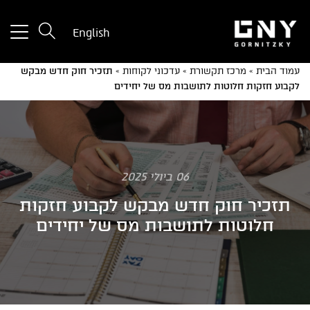
tton
English
used
only
עמוד הבית
»
מרכז תקשורת
»
עדכוני לקוחות
»
תזכיר חוק חדש מבקש
for
לקבוע חזקות חלוטות לתושבות מס של יחידים
ices
with
a
mall
reen
06 ביולי 2025
תזכיר חוק חדש מבקש לקבוע חזקות
חלוטות לתושבות מס של יחידים