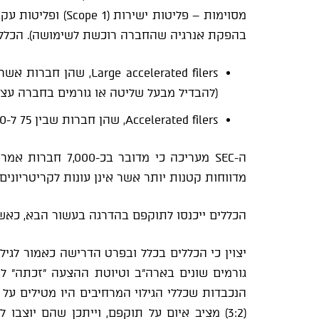
בהפקת אנרגיה שהחברה רוכשת לשימושה). הכללים
(להבדיל מבעל שליטה או גורמים בחברה עצמ
Accelerated filers, שהן חברות שבין 75 ל-700 מיליון דולר במניותיהן מוחזק בידי הציבור.
ה-SEC מעריכה כי מדובר בכ-7,000 חברות אמריקאיות ובכ-900 חברות זרות הנסחרות בארה"ב.
מדווחות קטנות יותר אשר אינן עונות לקריטריונים
הכללים ייכנסו לתוקפם בהדרגה בעשור הבא, כאשר חל
יצוין כי הכללים בכלל ובפרט הדרישה כאמור לגילו
הנכבדות שכללי הגילוי המרחיבים היו מטילים על
(3:2) מציב איום על תוקפם, וייתכן שהם יוצ