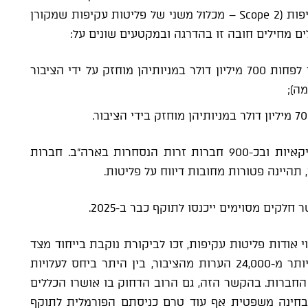
מסוימות – פליטות ישירות (Scope 1) ופליטות עקיפות (Scope 2 – מכלול משני של פליטות עקיפות שמקורן
 מחילים חובה זו בהדרגה ובמקטעים שונים על:
Large accelerated filers, שהן חברות אשר לפחות 700 מיליון דולר במניותיהן מוחזק על ידי הציבור
ה);
חברות
, תהיינה פטורות מחובות דיווח על פליטות.
קים מסוימים ייכנסו לתוקף כבר ב-2025.
י אודות פליטות עקיפות, זכו לביקורת נוקבת בייחוד מצד
גורמים שונים בארה"ב וטיוטת ההצעה "זכתה" ליותר מ-24,000 הערות מהציבור, בין היתר ביחס לעלויות
 החברות. בהקשר הזה, גם הרוב הדחוק בו אושרו הכללים
בו לבחינה משפטית אף עוד טרם כניסתם הפורמלית לתוקף