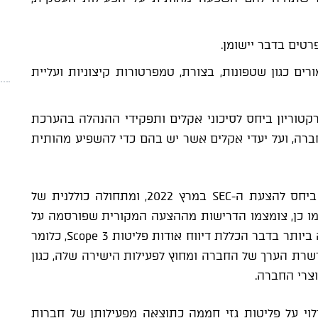
רטים בדבר יישומן.
רים כגון שטפונות, בצורת, טמפרטורות קיצוניות ועליית
רקטוריון ביחס לסיכוני אקלים ותפקידי ההנהלה בהערכת
לחברה, ועל יעדי אקלים אשר יש בהם כדי להשפיע מהותית
היקף תחולתם של הכללים השתנה משמעותית ביחס להצעת ה-SEC במרץ 2022, ומתחולה כוללנית של
כמו כן, צומצמו הדרישות מההצעה המקורית שפורסמה על
ידי ה-SEC במרץ 2022, ובעיקר הדרישה המרחיבה ביותר בדבר הכללת דיווח אודות פליטות Scope 3, כלומר
רשרת הערך של החברה ומחוץ לפעילות הישירה שלה, כגון
צרי החברה.
לוי על פליטות גזי חממה כתוצאה מפעילותן של חברות