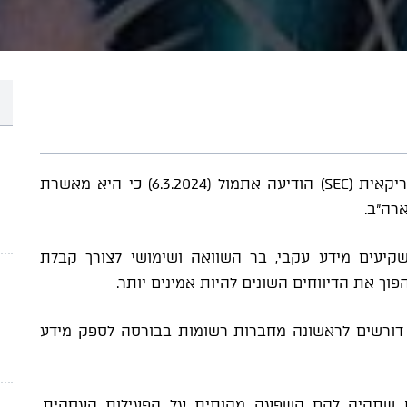
אחרי ציפיה של שנתיים, רשות ניירות ערך האמריקאית (SEC) הודיעה אתמול (6.3.2024) כי היא מאשרת
רה"ב.
 נועדו לספק למשקיעים מידע עקבי, בר השוואה ושימושי לצורך קבלת
פוך את הדיווחים השונים להיות אמינים יותר.
ם, הנפרשים על פני 886 עמודים, דורשים לראשונה מחברות רשומות בבורסה לספק מידע
ח שתהיה להם השפעה מהותית על הפעילות העסקית,