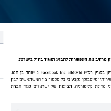
ון מרחיב את האפשרות לתבוע תאגיד בינ"ל בישראל
.
לאחרונה פורסם פסק דינו של בית המשפט העליון בעניין רע"א 5860/16 Facebook Inc נ' אוהד בן חמו,
ותי "פייסבוק" נקבע כי כל סכסוך בין המשתמשים לבין
יני מדינת קליפורניה, תביעות של ישראלים כנגד חברת