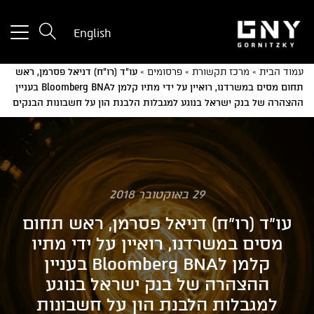
tton
English
used
only
עמוד הבית
»
מרכז תקשורת
»
פרסומים
»
עו"ד (רו"ח) דניאל פסרמן, ראש
for
תחום מסים במשרדנו, רואיין על ידי מתיו קלמן לBloomberg BNA בעניין
ices
ההצהרה של בנק ישראל בנוגע למגבלות הלבנת הון על חשבונות הבנקים
with
a
mall
reen
29 באוקטובר 2018
עו"ד (רו"ח) דניאל פסרמן, ראש תחום
מסים במשרדנו, רואיין על ידי מתיו
קלמן לBloomberg BNA בעניין
ההצהרה של בנק ישראל בנוגע
למגבלות הלבנת הון על חשבונות