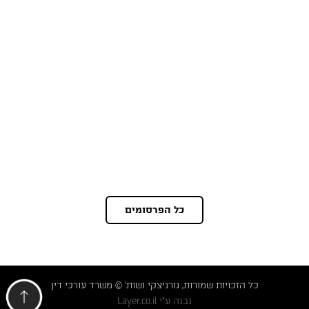
כל הפרסומים
כל הזכויות שמורות, גורניצקי ושות' © משרד עורכי דין
נבנה ע"י
Layer.co.il