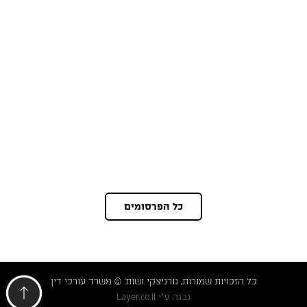
כל הפרסומים
כל הזכויות שמורות, גורניצקי ושות' © משרד עורכי דין
נבנה ע"י
Layer.co.il