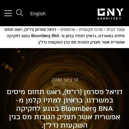
tton
English
used
only
עמוד הבית
»
מרכז תקשורת
»
פרסומים
»
דניאל פסרמן (רו"ח), ראש תחום
for
מיסים במשרדנו, בראיון למתיו קלמן מ- Bloomberg BNA בנוגע לחקיקה
ices
אפשרית אשר תעניק הטבות מס בגין השקעות נדל"ן.
with
a
mall
reen
13 ביוני 2018
דניאל פסרמן (רו"ח), ראש תחום מיסים
במשרדנו, בראיון למתיו קלמן מ-
Bloomberg BNA בנוגע לחקיקה
אפשרית אשר תעניק הטבות מס בגין
השקעות נדל"ן.