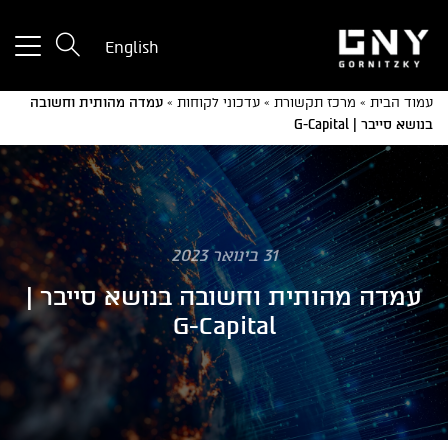
tton
English
used
only
עמוד הבית
»
מרכז תקשורת
»
עדכוני לקוחות
»
עמדה מהותית וחשובה
for
בנושא סייבר | G-Capital
ices
with
a
mall
reen
31 בינואר 2023
עמדה מהותית וחשובה בנושא סייבר |
G-Capital