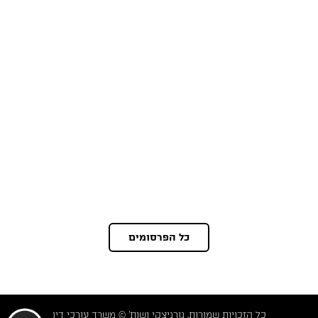
כל הפרסומים
כל הזכויות שמורות, גורניצקי ושות' © משרד עורכי דין