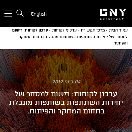
tton
English
used
only
עמוד הבית
»
מרכז תקשורת
»
עדכוני לקוחות
»
עדכון לקוחות: רישום
for
למסחר של יחידות השתתפות בשותפות מוגבלת בתחום המחקר
ices
והפיתוח.
with
a
mall
reen
04 ביוני 2019
עדכון לקוחות: רישום למסחר של
יחידות השתתפות בשותפות מוגבלת
בתחום המחקר והפיתוח.