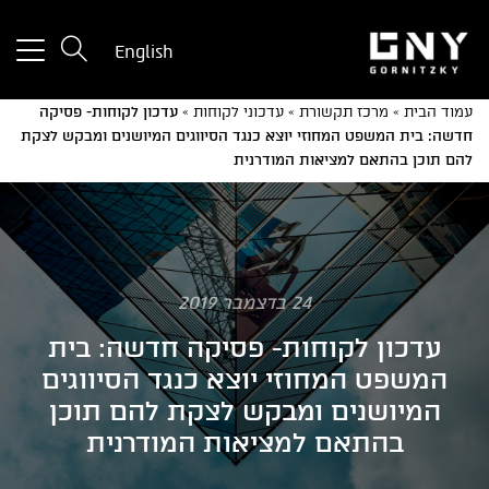
tton
English
used
only
עמוד הבית
»
מרכז תקשורת
»
עדכוני לקוחות
»
עדכון לקוחות- פסיקה
for
חדשה: בית המשפט המחוזי יוצא כנגד הסיווגים המיושנים ומבקש לצקת
ices
להם תוכן בהתאם למציאות המודרנית
with
a
mall
reen
24 בדצמבר 2019
עדכון לקוחות- פסיקה חדשה: בית
המשפט המחוזי יוצא כנגד הסיווגים
המיושנים ומבקש לצקת להם תוכן
בהתאם למציאות המודרנית