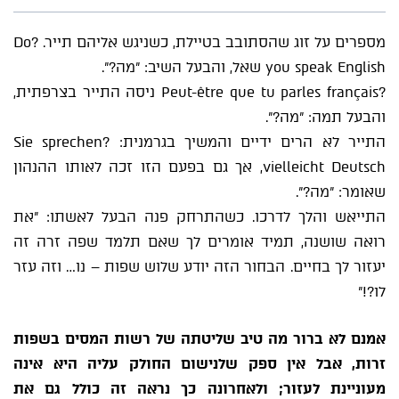
מספרים על זוג שהסתובב בטיילת, כשניגש אליהם תייר. ?Do
you speak English שאל, והבעל השיב: "מה?".
?Peut-être que tu parles français ניסה התייר בצרפתית,
והבעל תמה: "מה?".
התייר לא הרים ידיים והמשיך בגרמנית: ?Sie sprechen
vielleicht Deutsch, אך גם בפעם הזו זכה לאותו ההנהון
שאומר: "מה?".
התייאש והלך לדרכו. כשהתרחק פנה הבעל לאשתו: "את
רואה שושנה, תמיד אומרים לך שאם תלמד שפה זרה זה
יעזור לך בחיים. הבחור הזה יודע שלוש שפות – נו… וזה עזר
לו?!"
אמנם לא ברור מה טיב שליטתה של רשות המסים בשפות
זרות, אבל אין ספק שלנישום החולק עליה היא אינה
מעוניינת לעזור; ולאחרונה כך נראה זה כולל גם את