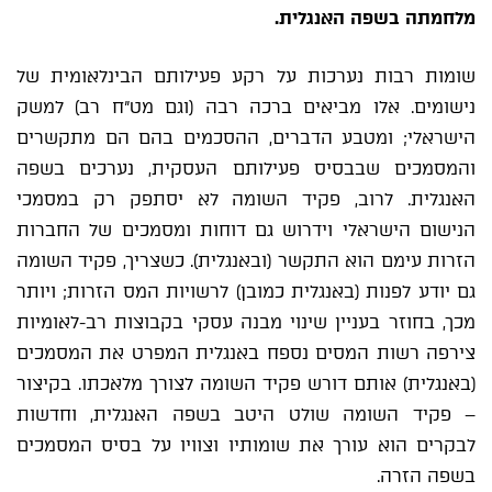
מלחמתה בשפה האנגלית.
שומות רבות נערכות על רקע פעילותם הבינלאומית של
נישומים. אלו מביאים ברכה רבה (וגם מט"ח רב) למשק
הישראלי; ומטבע הדברים, ההסכמים בהם הם מתקשרים
והמסמכים שבבסיס פעילותם העסקית, נערכים בשפה
האנגלית. לרוב, פקיד השומה לא יסתפק רק במסמכי
הנישום הישראלי וידרוש גם דוחות ומסמכים של החברות
הזרות עימם הוא התקשר (ובאנגלית). כשצריך, פקיד השומה
גם יודע לפנות (באנגלית כמובן) לרשויות המס הזרות; ויותר
מכך, בחוזר בעניין שינוי מבנה עסקי בקבוצות רב-לאומיות
צירפה רשות המסים נספח באנגלית המפרט את המסמכים
(באנגלית) אותם דורש פקיד השומה לצורך מלאכתו. בקיצור
– פקיד השומה שולט היטב בשפה האנגלית, וחדשות
לבקרים הוא עורך את שומותיו וצוויו על בסיס המסמכים
בשפה הזרה.