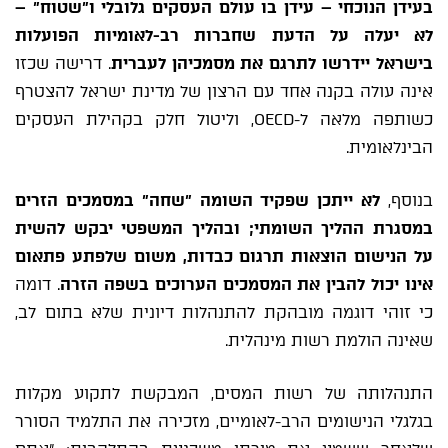
בעידן הנוכחי – עידן בו עולם העסקים גלובלי ו"שטוח" –
לא יעלה על הדעת שחברות רב-לאומיות הפועלות
בישראל יידרשו לתרגם את מסמכיהן לעברית
. דרישה שכזו
אינה עולה בקנה אחד עם הרצון של מדינת ישראל להצטרף
כשותפה מלאה ל-OECD, וליטול חלק בקהילת העסקים
הבינלאומית.
בנוסף,
לא ייתכן שפקיד השומה "שחה" במסמכים הזרים
במסגרת ההליך השומתי; ובהליך המשפטי יבקש להשית
על הנישום הוצאות תרגום כבדות, משום שלפתע פתאום
אינו יכול להבין את המסמכים הערוכים בשפה הזרה
. דומה
כי זוהי דוגמה מובהקת להתנהלות דיונית שלא בתום לב,
שאינה הולמת רשות מינהלית.
התנהלותה של רשות המסים, המבקשת לתקוע מקלות
בגלגלי הנישומים הרב-לאומיים, מזכירה את התלמיד הסורר