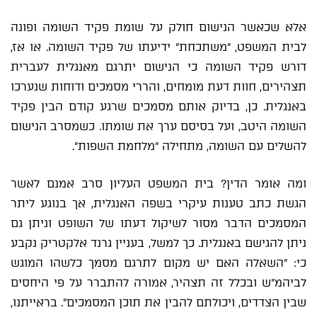
אלא שכאשר הנישום חולק על שומת פקיד השומה ופונה
לבית המשפט, "משתכחת" ידיעתו של פקיד השומה. או אז,
דורש פקיד השומה כי הנישום יתרגם מאנגלית לעברית
תצהירים, חוות דעת מומחים, והררי מסמכים ודוחות שנערכו
באנגלית. כן, בדיוק אותם מסמכים שרגע קודם הבין פקיד
השומה היטב, ועל בסיסם ערך את שומתו. כשמסרב הנישום
להשלים עם השומה, מתחילה "מלחמת השפות".
ומה אומר הדין? בית המשפט העליון סרב אמנם לאשר
הגשת כתב טענות עיקרי בשפה האנגלית, אך בנוגע ליתר
המסמכים הדבר מסור לשיקול דעתו של השופט וניתן גם
ניתן להגישם באנגלית. כך למשל, בעניין גרנד אלקטריק נקבע
כי: "השאלה האם יש מקום לתרגם מסמך כלשהו המוגש
לביהמ"ש ובכלל זה תצהיר, אמורה להתברר על פי היחסים
שבין הצדדים, ויכולתם להבין את תוכן המסמכים". בראייתנו,