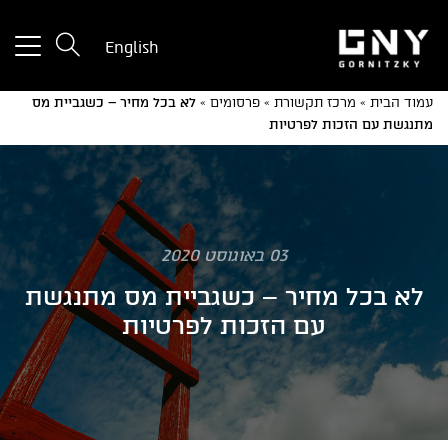
tton
English
used
only
עמוד הבית
»
מרכז תקשורת
»
פרסומים
»
לא בכל מחיר – כשגביית מס
for
מתנגשת עם הזכות לפרטיות
ices
with
a
mall
reen
03 באוגוסט 2020
לא בכל מחיר – כשגביית מס מתנגשת
עם הזכות לפרטיות