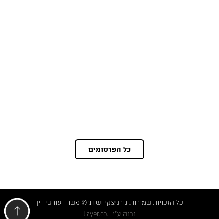
כל הפרסומים
כל הזכויות שמורות, גורניצקי ושות' © משרד עורכי דין
נבנה ע"י
Layer.co.il