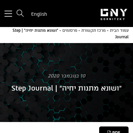
tton
English
used
only
עמוד הבית
»
מרכז תקשורת
»
פרסומים
»
"ושונא מתנות יחיה" | Step
for
Journal
ices
with
a
mall
reen
10 בנובמבר 2020
"ושונא מתנות יחיה" | Step Journal
PDF