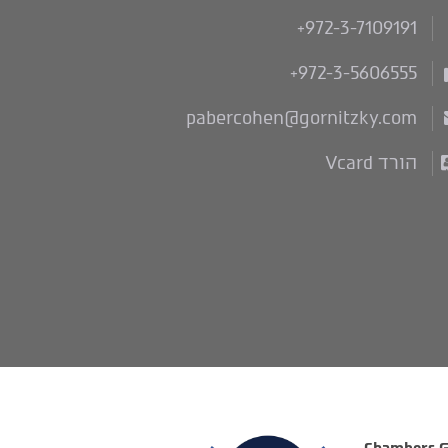
+972-3-7109191
+972-3-5606555
pabercohen@gornitzky.com
הורד Vcard