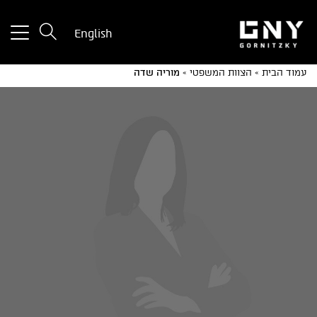
tton
English
used
only
עמוד הבית
»
הצוות המשפטי
»
מוריה שדה
for
ices
with
a
mall
reen