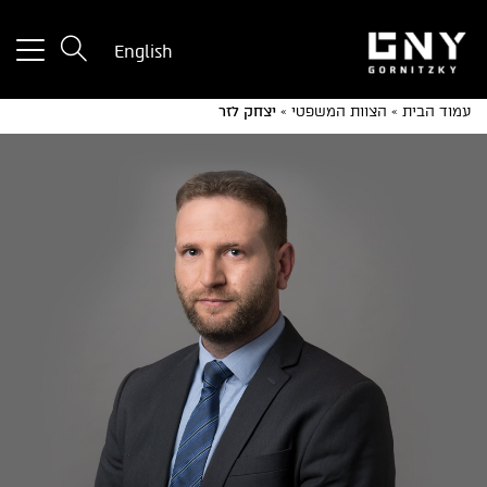
tton
English
used
only
עמוד הבית
»
הצוות המשפטי
»
יצחק לזר
for
ices
with
a
mall
reen