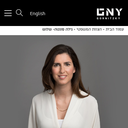
tton
English
used
only
עמוד הבית
»
הצוות המשפטי
»
גילה פונטה- שלוש
for
ices
with
a
mall
reen