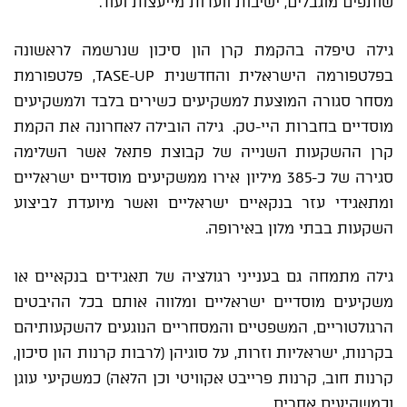
שותפים מוגבלים, ישיבות וועדות מייעצות ועוד.
גילה טיפלה בהקמת קרן הון סיכון שנרשמה לראשונה
בפלטפורמה הישראלית והחדשנית TASE-UP, פלטפורמת
מסחר סגורה המוצעת למשקיעים כשירים בלבד ולמשקיעים
מוסדיים בחברות היי-טק. גילה הובילה לאחרונה את הקמת
קרן ההשקעות השנייה של קבוצת פתאל אשר השלימה
סגירה של כ-385 מיליון אירו ממשקיעים מוסדיים ישראליים
ומתאגידי עזר בנקאיים ישראליים ואשר מיועדת לביצוע
השקעות בבתי מלון באירופה.
גילה מתמחה גם בענייני רגולציה של תאגידים בנקאיים או
משקיעים מוסדיים ישראליים ומלווה אותם בכל ההיבטים
הרגולטוריים, המשפטיים והמסחריים הנוגעים להשקעותיהם
בקרנות, ישראליות וזרות, על סוגיהן (לרבות קרנות הון סיכון,
קרנות חוב, קרנות פרייבט אקוויטי וכן הלאה) כמשקיעי עוגן
וכמשקיעים אחרים.