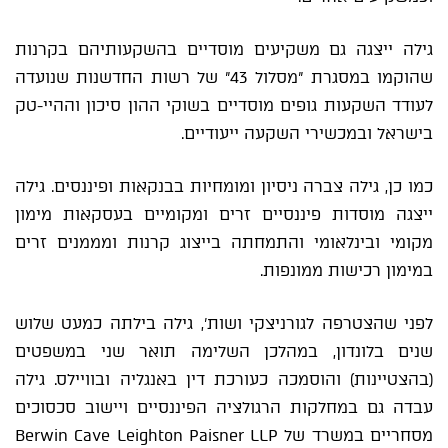
גילה ייצגה גם משקיעים מוסדיים בהשקעותיהם בקרנות
שהוקמו במסגרת "מסלול 43" של רשות החדשנות שנועדה
לעודד השקעות גופים מוסדיים בשוקי ההון סיכון וההיי-טק
בישראל ובמכשירי השקעה ייעודיים.
כמו כן, גילה צברה ניסיון ומומחיות בבנקאות ופיננסים. גילה
ייצגה מוסדות פיננסיים זרים ומקומיים בעסקאות מימון
מקומי ובינלאומי והתמחתה בייצוג קרנות ומממנים זרים
במימון רכישות ממונפות.
לפני שהצטרפה לגורניצקי ושות', גילה בילתה כמעט שלוש
שנים בלונדון, במהלכן השלימה תואר שני במשפטים
(בהצטיינות) והוסמכה כעורכת דין באנגליה ובוויילס. גילה
עבדה גם במחלקות הרגולציה הפיננסיים ויישוב סכסוכים
מסחריים במשרד של Berwin Cave Leighton Paisner LLP