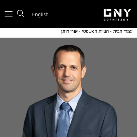
tton
English
used
only
עמוד הבית
»
הצוות המשפטי
»
אורי דותן
for
ices
with
a
mall
reen