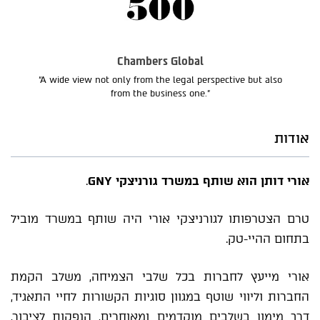
Chambers Global
“A wide view not only from the legal perspective but also
from the business one.”
אודות
אורי דותן הוא שותף במשרד גורניצקי GNY
.
טרם הצטרפותו לגורניצקי אורי היה שותף במשרד מוביל
בתחום ההיי-טק.
אורי מייעץ לחברות בכל שלבי הצמיחה, משלב הקמת
החברות וליווי שוטף במגוון סוגיות הקשורות לחיי התאגיד,
דרך מימון בשלבים מוקדמים ומאוחרים, הנפקות לציבור,