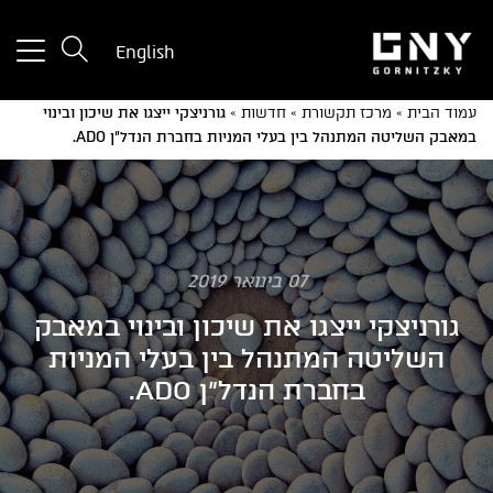
tton
English
used
only
עמוד הבית
»
מרכז תקשורת
»
חדשות
»
גורניצקי ייצגו את שיכון ובינוי
for
במאבק השליטה המתנהל בין בעלי המניות בחברת הנדל"ן ADO.
ices
with
a
mall
reen
07 בינואר 2019
גורניצקי ייצגו את שיכון ובינוי במאבק
השליטה המתנהל בין בעלי המניות
בחברת הנדל"ן ADO.