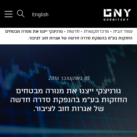
tton
English
used
only
עמוד הבית
»
מרכז תקשורת
»
חדשות
»
גורניצקי ייצגו את מנורה מבטחים
for
החזקות בע"מ בהנפקת סדרה חדשה של אגרות חוב לציבור.
ices
with
a
mall
reen
05 באוקטובר 2016
גורניצקי ייצגו את מנורה מבטחים
החזקות בע"מ בהנפקת סדרה חדשה
של אגרות חוב לציבור.