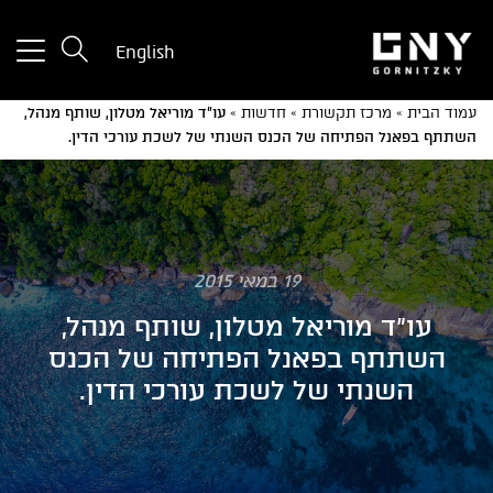
tton
English
used
only
עמוד הבית
»
מרכז תקשורת
»
חדשות
»
עו"ד מוריאל מטלון, שותף מנהל,
for
השתתף בפאנל הפתיחה של הכנס השנתי של לשכת עורכי הדין.
ices
with
a
mall
reen
19 במאי 2015
עו"ד מוריאל מטלון, שותף מנהל,
השתתף בפאנל הפתיחה של הכנס
השנתי של לשכת עורכי הדין.