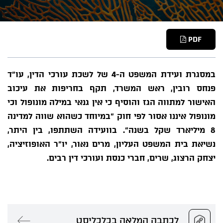
PDF
במסגרת ועידת המשפט ה-4 של לשכת עורכי הדין, עו"ד
פנחס רובין, ראש המשרד, תקף בחריפות את עיכוב
האישור למתווה הגז והוסיף כי אין גנאי במילה מונופול וכי
מונופול איננו אסור לפי חוק "במיוחד כשהוא שווה למדינה
8 מיליארד שקל בשנה". בוועידה השתתפו, בין היתר,
נשיאת בית המשפט העליון, מרים נאור, יו"ר האופוזיציה,
יצחק הרצוג, שרים, חברי כנסת ועורכי דין רבים.
לכתבה המלאה בכלכליסט