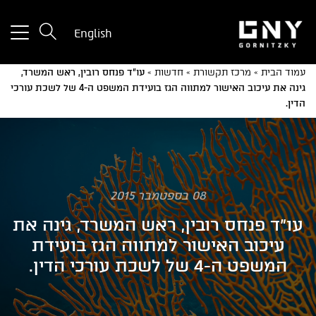
tton
English
used
only
עמוד הבית
»
מרכז תקשורת
»
חדשות
»
עו"ד פנחס רובין, ראש המשרד,
for
גינה את עיכוב האישור למתווה הגז בועידת המשפט ה-4 של לשכת עורכי
ices
הדין.
with
a
mall
reen
08 בספטמבר 2015
עו"ד פנחס רובין, ראש המשרד, גינה את
עיכוב האישור למתווה הגז בועידת
המשפט ה-4 של לשכת עורכי הדין.