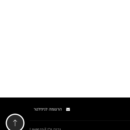
הרשמה לניוזלטר
נבנה ע"י
Layer.co.il