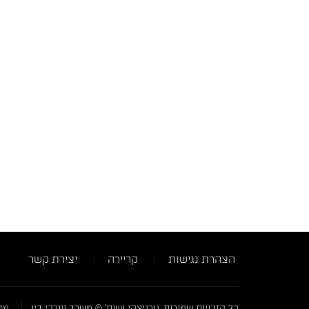
הצהרת נגישות
קריירה
יצירת קשר
כל הזכויות שמורות, גורניצקי ושות' © משרד עורכי דין
מדי