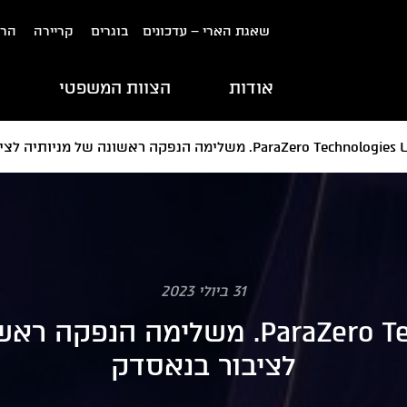
שאגת הארי – עדכונים
בוגרים
קריירה
הרש
אודות
הצוות המשפטי
ת
ParaZero Technolog. משלימה הנפקה ראשונה של מניותיה לציבור בנאסדק
31 ביולי 2023
ParaZero Technologies Ltd. משלימה
לציבור בנאסדק