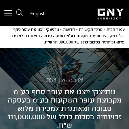
tton
English
used
only
עמוד הבית
»
מרכז תקשורת
»
חדשות
»
גורניצקי ייצגו את עופר סחף
for
בע"מ מקבוצת עופר השקעות בע"מ בעסקה סבוכה ומאתגרת למכירת
ices
מלוא זכויותיה בסכום כולל של 111,000,000 ש"ח.
with
a
mall
reen
08 בפברואר 2018
גורניצקי ייצגו את עופר סחף בע"מ
מקבוצת עופר השקעות בע"מ בעסקה
סבוכה ומאתגרת למכירת מלוא
זכויותיה בסכום כולל של 111,000,000
ש"ח.