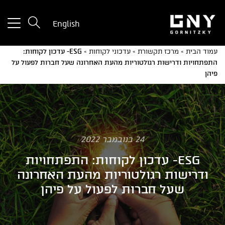
tton
English
used
only
עמוד הבית
»
מרכז תקשורת
»
עדכוני לקוחות
»
ESG- עדכון לקוחות:
for
התפתחויות ודרישות רגולטוריות מהעת האחרונה שעל חברות לפעול על
ices
פיהן
with
a
mall
reen
24 בנובמבר 2022
ESG- עדכון לקוחות: התפתחויות
ודרישות רגולטוריות מהעת האחרונה
שעל חברות לפעול על פיהן