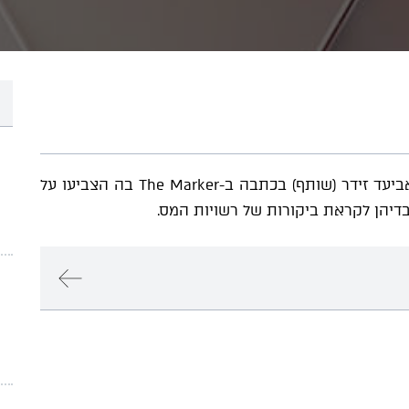
דניאל פסרמן (שותף), ארז הראל (שותף) ושלמה אביעד זידר (שותף) בכתבה ב-The Marker בה הצביעו על
יהן לקראת ביקורות של רשויות המס.