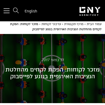
tton
English
used
only
עמוד הבית
»
מרכז תקשורת
»
עדכוני לקוחות
»
מזכר לקוחות: הפקת
for
לקחים מהחלטת הנציבות האירופית בנוגע לפייסבוק
ices
with
a
mall
reen
31 במאי 2017
מזכר לקוחות: הפקת לקחים מהחלטת
הנציבות האירופית בנוגע לפייסבוק