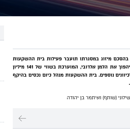
י בהסכם מיזוג במסגרתו תועבר פעילות בית ההשקעות
לתוך החברה הבורסאית – סוהו נדל"ן. המיזוג יהפוך את הלמן אלדובי, המוערכת בשווי של 141 מיליון
וונים נוספים. בית ההשקעות מנהל כיום נכסים בהיקף
ילוני (שותף) ואיתמר בן יהודה