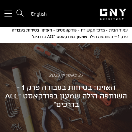
tton
English
used
only
עמוד הבית
»
מרכז תקשורת
»
פודקאסטים
»
האזינו: בטיחות בעבודה
for
פרק 1 – השותפה הילה שמעון בפודקאסט "ACC בדרכים"
ices
with
a
mall
reen
27 באפריל 2023
האזינו: בטיחות בעבודה פרק 1 -
השותפה הילה שמעון בפודקאסט "ACC
בדרכים"