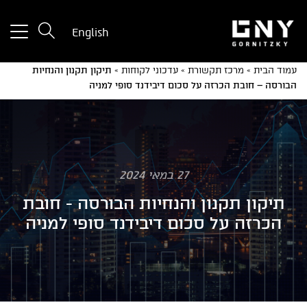
tton
English
used
only
עמוד הבית
»
מרכז תקשורת
»
עדכוני לקוחות
»
תיקון תקנון והנחיות
for
הבורסה – חובת הכרזה על סכום דיבידנד סופי למניה
ices
with
a
mall
reen
27 במאי 2024
תיקון תקנון והנחיות הבורסה - חובת
הכרזה על סכום דיבידנד סופי למניה