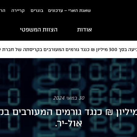
שאגת הארי – עדכונים
בוגרים
קריירה
הרש
אודות
הצוות המשפטי
ת
מיליון ₪ כנגד גורמים המעורבים בקריסתה של חברת אול-יר.
30 במאי 2024
יעה בסך 300 מיליון ₪ כנגד גורמים המעור
אול-יר.