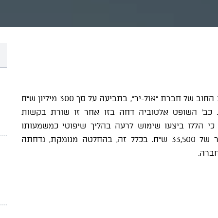
משרדנו מייצג את מנהלי התביעות ומחזיקי אגרות החוב של חברת "אול-יר", בתביעה על סך 300 מיליון ש"ח
קה הכלכלית, כנגד 23 נתבעים. כב' השופט אלטוביה דחה בזו אחר זו שורת בקשות
כי הללו ביצעו שימוש לרעה בהליך שיפוטי כמשמעותו
בתקסד"א והשית עליהם הוצאות בהיקף מצטבר של 33,500 ש"ח. בכלל זה, בהחלטה מנומקת, נדחתה
ברה.