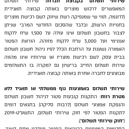
שירותי תשלום בקבוצת חברות
: שירותי תשלום
המאפשרים לרכוש מוצרים באותה קבוצה תאגידית
(לדוגמה, תווי שי שמנפיקה רשת שיווק לשם רכישת מוצרים
בחנויות הרשת), ובלבד שהסכום החודשי המרבי שניתן
לצבור בחשבון תשלום אינו עולה על 1,500 ש"ח ללקוח
אנונימי ועל 3,000 ש"ח ללקוח מזוהה. הוראת הפטור
האמורה נשענת על הרחבת הכלל לפיו ניהול חשבון תשלום
בבית עסק לשם רכישת מוצריו או שירותיו אינו מהווה
שירות תשלום החייב ברישיון גם למקרה בו התשלומים
מבוצעים לחברה אחרת באותה קבוצה תאגידית.
שירותי תשלום באמצעות גוף ממשלתי או תאגיד ללא
מטרת רווח
: התקנות קובעות פטור לניהול חשבון תשלום
והנפקת אמצעי תשלום (לרבות סליקה) בתנאים דומים
לתקנות הפטור לפי חוק שירותי תשלום, התשע"ט-2019
("
חוק שירותי תשלום
").
הסכומים המצוינים בהוראות הפטור יעודכנו אחת לשנה,