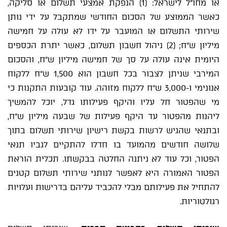
או מחו"ל לישראל: (1) הנפקת אמצעי תשלום או סליקה,
כאשר הממוצע של הסכום החודשי שמתקבל על ידי נותן
שירותי התשלום או המועבר על ידו לא עולה על חמישה
מיליון ש"ח; (2) ניהול חשבון תשלום, כאשר יתרת הכספים
היומית אינה עולה על סך של חמישה מיליון ש"ח, והסכום
המירבי שניתן לצבור בכל חשבון הוא 1,500 ש"ח ללקוח
אנונימי ו-3,000 ש"ח ללקוח מזוהה. עוד קובעות התקנות כי
מי שהפטור חל עליו והיקף פעילותו גדל, יוכל להמשיך
ליהנות מהפטור עד היקף פעילות של שבעה מיליון ש"ח,
ובתנאי שהגיש לרשות בקשת רישיון שירותי תשלום בתוך
שלושה חודשים מהמועד בו חדלו להתקיים לגביו תנאי
הפטור, וכל עוד לא ניתנה החלטה בבקשתו. תכלית הוראת
הפטור האמורה היא לאפשר לנותני שירותי תשלום קטנים
להתחיל את פעילותם מבלי להכביד עליהם בדרישות ועלויות
רגולטוריות.