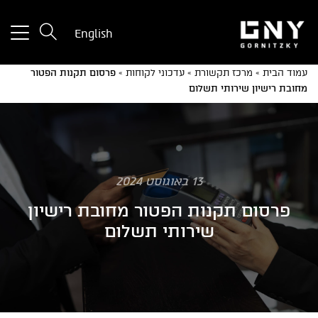
tton
English
used
only
עמוד הבית
»
מרכז תקשורת
»
עדכוני לקוחות
»
פרסום תקנות הפטור
for
מחובת רישיון שירותי תשלום
ices
with
a
mall
reen
13 באוגוסט 2024
פרסום תקנות הפטור מחובת רישיון
שירותי תשלום