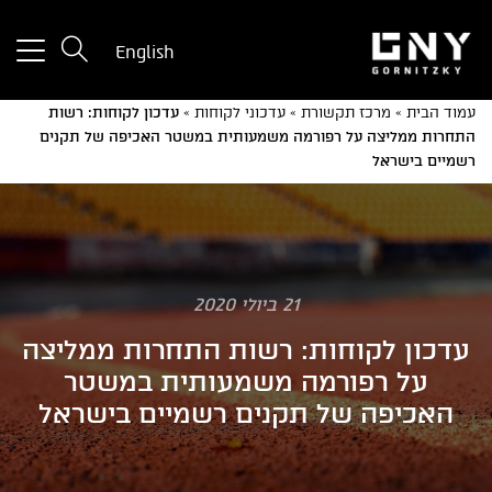
tton
English
used
only
עמוד הבית
»
מרכז תקשורת
»
עדכוני לקוחות
»
עדכון לקוחות: רשות
for
התחרות ממליצה על רפורמה משמעותית במשטר האכיפה של תקנים
ices
רשמיים בישראל
with
a
mall
reen
21 ביולי 2020
עדכון לקוחות: רשות התחרות ממליצה
על רפורמה משמעותית במשטר
האכיפה של תקנים רשמיים בישראל