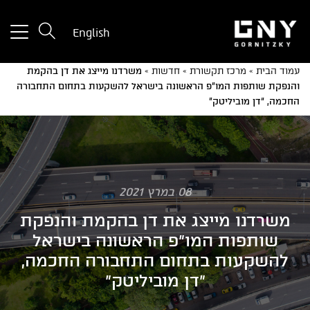
tton
English
used
only
עמוד הבית
»
מרכז תקשורת
»
חדשות
»
משרדנו מייצג את דן בהקמת
for
והנפקת שותפות המו”פ הראשונה בישראל להשקעות בתחום התחבורה
ices
החכמה, “דן מוביליטק”
with
a
mall
reen
08 במרץ 2021
משרדנו מייצג את דן בהקמת והנפקת
שותפות המו"פ הראשונה בישראל
להשקעות בתחום התחבורה החכמה,
"דן מוביליטק"