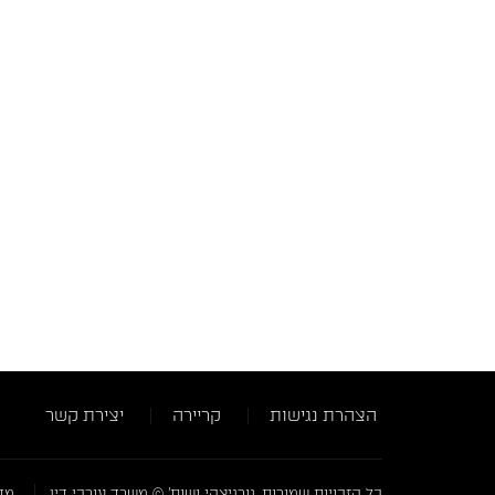
הצהרת נגישות
קריירה
יצירת קשר
כל הזכויות שמורות, גורניצקי ושות' © משרד עורכי דין
מדי