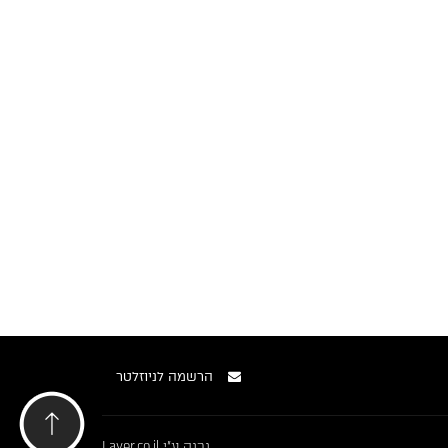
הרשמה לניוזלטר
נבנה ע"י
Layer.co.il