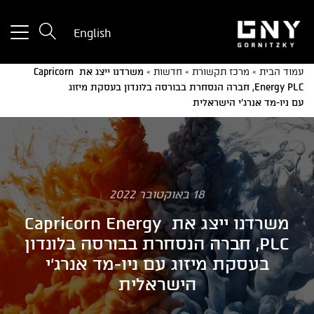
tton
English
used
only
עמוד הבית
»
מרכז תקשורת
»
חדשות
»
משרדנו ייצג את Capricorn
for
Energy PLC, חברה הנסחרת בבורסה בלונדון בעסקת מיזוג
ices
עם ניו-מד אנרג'י הישראלית
with
a
mall
reen
18 באוקטובר 2022
משרדנו ייצג את Capricorn Energy
PLC, חברה הנסחרת בבורסה בלונדון
בעסקת מיזוג עם ניו-מד אנרג'י
הישראלית