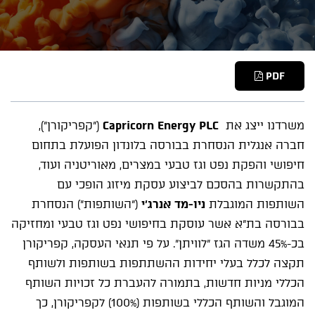
PDF
משרדנו ייצג את
Capricorn Energy PLC
("קפריקורן"),
חברה אנגלית הנסחרת בבורסה בלונדון הפועלת בתחום
חיפושי והפקת נפט וגז טבעי במצרים, מאוריטניה ועוד,
בהתקשרות בהסכם לביצוע עסקת מיזוג הופכי עם
השותפות המוגבלת
ניו-מד אנרג'י
("השותפות") הנסחרת
בבורסה בת"א אשר עוסקת בחיפושי נפט וגז טבעי ומחזיקה
בכ-45% משדה הגז "לוויתן". על פי תנאי העסקה, קפריקורן
תקצה לכלל בעלי יחידות ההשתתפות בשותפות ולשותף
הכללי מניות חדשות, בתמורה להעברת כל זכויות השותף
המוגבל והשותף הכללי בשותפות (100%) לקפריקורן, כך