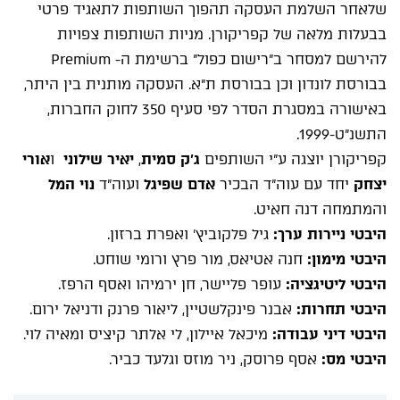
שלאחר השלמת העסקה תהפוך השותפות לתאגיד פרטי
בבעלות מלאה של קפריקורן. מניות השותפות צפויות
להירשם למסחר ב"רישום כפול" ברשימת ה-
Premium
בבורסת לונדון וכן בבורסת ת"א. העסקה מותנית בין היתר,
באישורה במסגרת הסדר לפי סעיף 350 לחוק החברות,
התשנ"ט-1999.
קפריקורן יוצגה ע"י השותפים
ג'ק סמית
,
יאיר שילוני
ו
אורי
יצחק
יחד עם עוה"ד הבכיר
אדם שפיגל
ועוה"ד
נוי המל
והמתמחה דנה חאיט.
היבטי ניירות ערך:
גיל פלקוביץ' ואפרת ברזון.
היבטי מימון:
חנה אטיאס, מור פרץ ורומי שוחט.
היבטי ליטיגציה:
עופר פליישר, חן ירמיהו ואסף הרפז.
היבטי תחרות:
אבנר פינקלשטיין, ליאור פרנק ודניאל ירום.
היבטי דיני עבודה:
מיכאל איילון, לי אלתר קיציס ומאיה לוי.
היבטי מס:
אסף פרוסק, ניר מוזס וגלעד כביר.