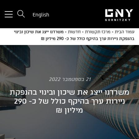
tton
English
used
only
עמוד הבית
»
מרכז תקשורת
»
חדשות
»
משרדנו ייצג את שיכון ובינוי
for
בהנפקת ניירות ערך בהיקף כולל של כ- 290 מיליון ₪
ices
with
a
mall
reen
21 בספטמבר 2022
משרדנו ייצג את שיכון ובינוי בהנפקת
ניירות ערך בהיקף כולל של כ- 290
מיליון ₪