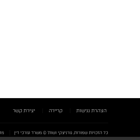
הצהרת נגישות
קריירה
יצירת קשר
כל הזכויות שמורות, גורניצקי ושות' © משרד עורכי דין
מדי