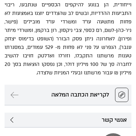
וייחודית, הן בנוגע להיקפים הכספיים שנתבעו, ריבוי
התביעות ההדדיות, ובשים לב שהצדדים יוצגו באמצעות לא
פחות מתשעה עו"ד ומשרדי עו"ד מובילים (פישר,
ניר-כהן-לשם, רם כספי, צבי ניקסון, רון ברקמן, ומשרדי מיתר
ופירון). לאחרונה ניתן פסק הבורר (השופט בדימוס יצחק
ענבר), הנפרש על פני לא פחות מ- 529 עמודים, במסגרתו
טענות מרשתנו התקבלו, וזורלו ואדלטק חויבו להשיב
לחברה סך של 100 מיליון דולר, וכן נפסקו הוצאות בסך 20
מיליון ₪ עבור מרשתנו ובעלי המניות שלצדה.
לקריאת הכתבה המלאה
אנשי קשר