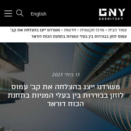
tton
English
used
only
עמוד הבית
»
מרכז תקשורת
»
חדשות
»
משרדנו ייצג בהצלחה את קב'
for
עמוס לוזון בבוררות בין בעלי המניות בתחנת הכוח דוראד
ices
with
a
mall
reen
13 ביולי 2023
משרדנו ייצג בהצלחה את קב' עמוס
לוזון בבוררות בין בעלי המניות בתחנת
הכוח דוראד