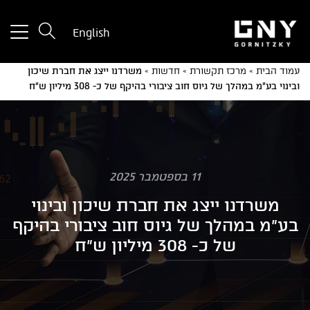
tton
English
used
only
עמוד הבית
»
מרכז תקשורת
»
חדשות
»
משרדנו ייצג את חברת שיכון
for
ובינוי בע"מ במהלך של גיוס חוב ציבורי בהיקף של כ- 308 מיליון ש"ח
ices
with
a
mall
reen
11 בספטמבר 2025
משרדנו ייצג את חברת שיכון ובינוי
בע"מ במהלך של גיוס חוב ציבורי בהיקף
של כ- 308 מיליון ש"ח