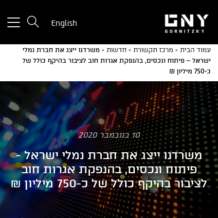
tton
English
used
only
עמוד הבית
»
מרכז תקשורת
»
חדשות
»
משרדנו ייצג את חברת נמלי
for
ישראל – פיתוח ונכסים, בהנפקת אגרות חוב לציבור בהיקף כולל של
ices
כ-750 מיליון ₪
with
a
mall
reen
10 בנובמבר 2020
משרדנו ייצג את חברת נמלי ישראל -
פיתוח ונכסים, בהנפקת אגרות חוב
לציבור בהיקף כולל של כ-750 מיליון ₪